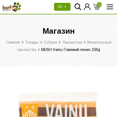
Перейти
0
RU
▼
к
содержимому
Магазин
Главная
Товары
Собаки
Лакомства
Жевательные
лакомства
MUSH Vainu Говяжий пенис 250g