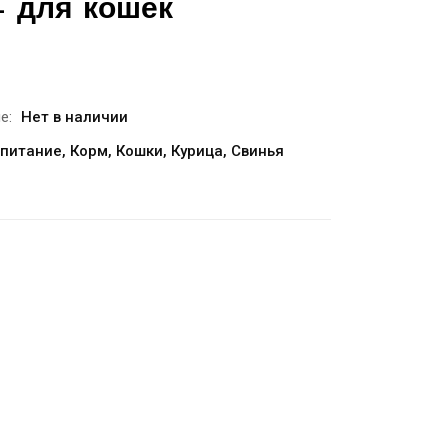
 для кошек
е:
Нет в наличии
 питание
,
Корм
,
Кошки
,
Курица
,
Свинья