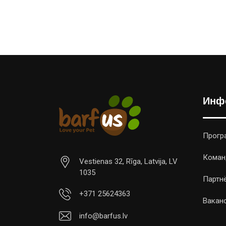
Инф
Прогр
Коман
Vestienas 32, Rīga, Latvija, LV
1035
Партн
+371 25624363
Вакан
info@barfus.lv