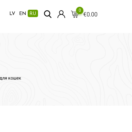
0
€
0.00
LV
EN
RU
для кошек