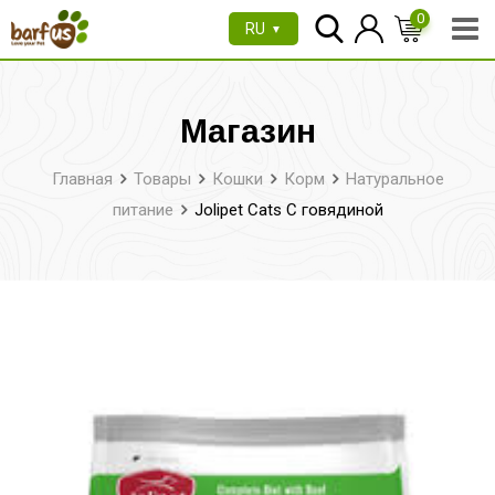
Перейти
0
RU
▼
к
содержимому
Магазин
Главная
Товары
Кошки
Корм
Натуральное
питание
Jolipet Cats С говядиной