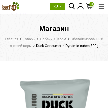
Перейти
0
RU
▼
к
содержимому
Магазин
Главная
Товары
Собаки
Корм
Сбалансированный
свежий корм
Duck Consumer – Dynamic cubes 800g