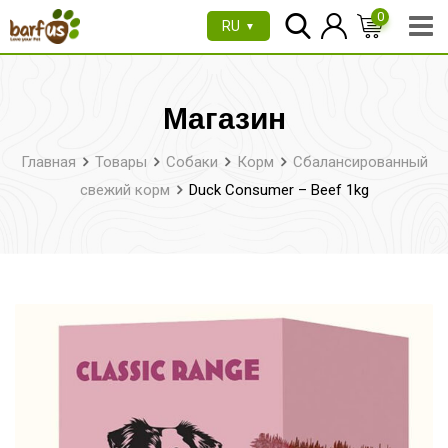
Перейти
0
RU
▼
к
содержимому
Магазин
Главная
Товары
Собаки
Корм
Сбалансированный
свежий корм
Duck Consumer – Beef 1kg