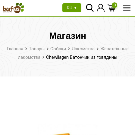
Перейти
0
RU
▼
к
содержимому
Магазин
Главная
Товары
Собаки
Лакомства
Жевательные
лакомства
Chewllagen Батончик из говядины