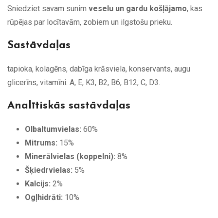
Sniedziet savam sunim
veselu un gardu košļājamo
, kas
rūpējas par locītavām, zobiem un ilgstošu prieku.
Sastāvdaļas
tapioka, kolagēns, dabīga krāsviela, konservants, augu
glicerīns, vitamīni: A, E, K3, B2, B6, B12, C, D3.
Analītiskās sastāvdaļas
Olbaltumvielas:
60%
Mitrums:
15%
Minerālvielas (koppelni):
8%
Šķiedrvielas:
5%
Kalcijs:
2%
Ogļhidrāti:
10%