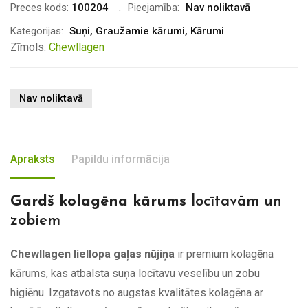
Preces kods:
100204
Pieejamība:
Nav noliktavā
Kategorijas:
Suņi
,
Graužamie kārumi
,
Kārumi
Zīmols:
Chewllagen
Nav noliktavā
Apraksts
Papildu informācija
Gardš kolagēna kārums
locītavām un
zobiem
Chewllagen liellopa gaļas nūjiņa
ir premium kolagēna
kārums, kas atbalsta suņa locītavu veselību un zobu
higiēnu. Izgatavots no augstas kvalitātes kolagēna ar