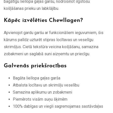
bagātīgu liellopa gaļas garšu, nodrošinot ilgstošu
košļāšanas prieku un labklājību.
Kāpēc izvēlēties Chewllagen?
Apvienojot gardu garšu ar funkcionāliem ieguvumiem, šis
kārums palīdz uzturēt stipras locītavas un veselīgu
skrimšļus. Cietā tekstūra veicina košļāšanu, samazina
zobakmeni un saglabā suni aizņemtu un priecīgu.
Galvenās priekšrocības
Bagāta liellopa gaļas garša
Atbalsta locītavu un skrimšļu veselību
Samazina aplikumu un zobakmeni
Piemērots visām suņu šķirnēm
100% dabīgas un viegli sagremojamas sastāvdaļas