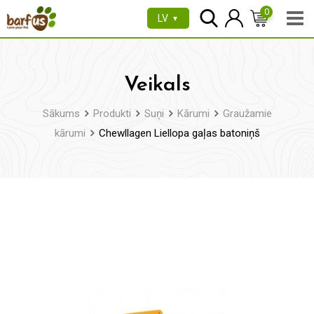
Pāriet
0
LV
▼
uz
saturu
Veikals
Sākums
Produkti
Suņi
Kārumi
Graužamie
kārumi
Chewllagen Liellopa gaļas batoniņš