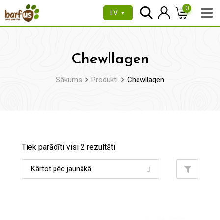
Pāriet
0
LV
▼
uz
saturu
Chewllagen
Sākums
Produkti
Chewllagen
Tiek parādīti visi 2 rezultāti