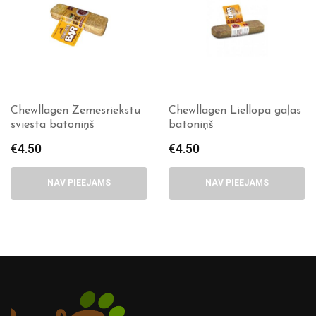
Chewllagen Zemesriekstu
Chewllagen Liellopa gaļas
sviesta batoniņš
batoniņš
€
4.50
€
4.50
NAV PIEEJAMS
NAV PIEEJAMS