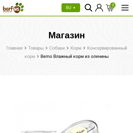
Перейти
0
RU
▼
к
содержимому
Магазин
Главная
Товары
Собаки
Корм
Консервированный
корм
Bemo Влажный корм из оленины