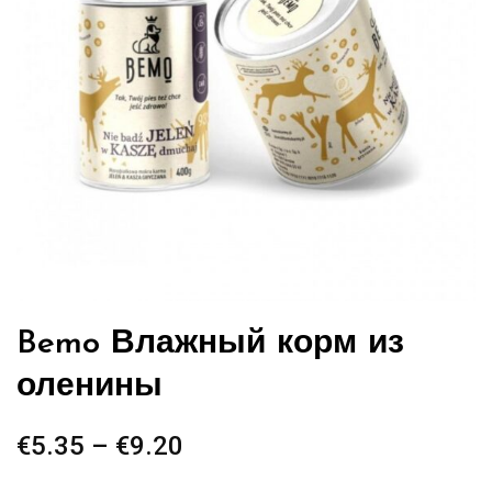
Bemo Влажный корм из
оленины
€
5.35
–
€
9.20
Диапазон
цен: