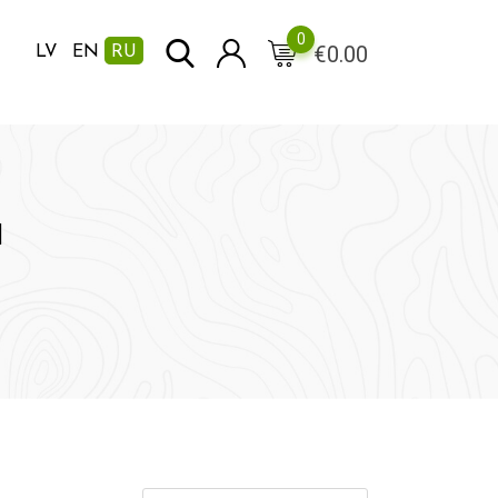
0
€
0.00
LV
EN
RU
м