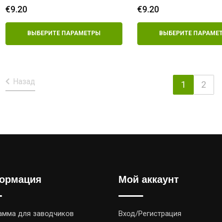
утиного мяса
козьего мяса
€
9.20
€
9.20
ВЫБЕРИТЕ ПАРАМЕТРЫ
ВЫБЕРИТЕ ПАРАМЕ
Назад
1
2
ормация
Мой аккаунт
амма для заводчиков
Вход/Регистрация