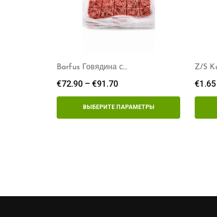
Barfus Говядина с
Z/S K
субпродуктами куби
1кг
€
72.90
–
€
91.70
Диапазон
€
1.65
цен:
€72.90
ВЫБЕРИТЕ ПАРАМЕТРЫ
–
€91.70