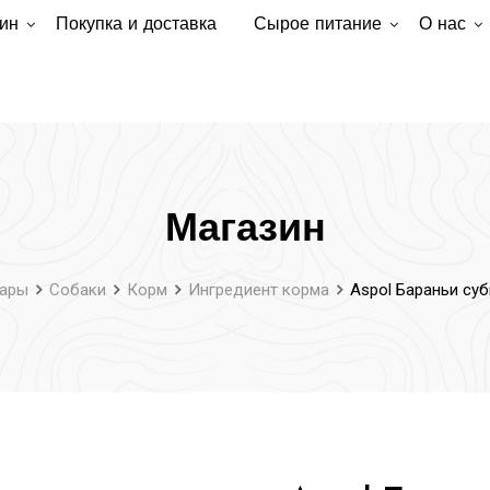
ин
Покупка и доставка
Сырое питание
О нас
Магазин
ары
Собаки
Корм
Ингредиент корма
Aspol Бараньи су