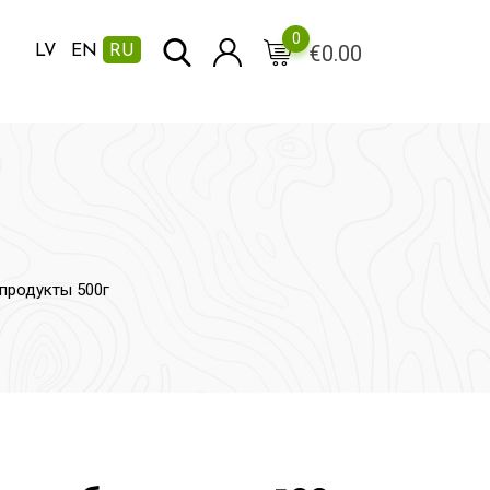
0
€
0.00
LV
EN
RU
бпродукты 500г