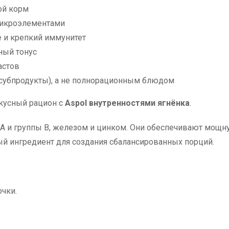
ой корм
 микроэлементами
 и крепкий иммунитет
ный тонус
астов
субпродукты), а не полнорационным блюдом
кусный рацион с
Aspol внутренностями ягнёнка
.
A и группы B, железом и цинком. Они обеспечивают мощн
ый ингредиент для создания сбалансированных порций.
очки.