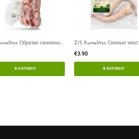
umelītes Обрезки свинины
Z/S Kumelītes Cвиные хвос
2шт
€
3.90
В КОРЗИНУ
В КОРЗИНУ