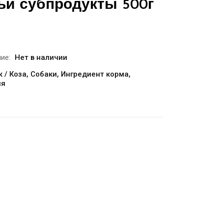
ьи субпродукты 500г
ие:
Нет в наличии
 / Коза
,
Собаки
,
Ингредиент корма
,
ия