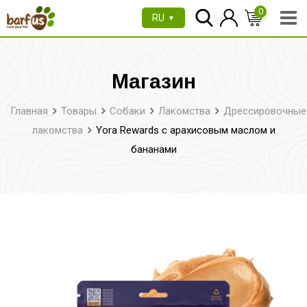
Перейти
0
RU
▼
к
содержимому
Магазин
Главная
Товары
Собаки
Лакомства
Дрессировочные
лакомства
Yora Rewards с арахисовым маслом и
бананами