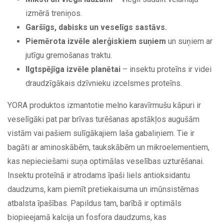
izmērā treniņos.
Garšīgs, dabisks un veselīgs sastāvs.
Piemērota izvēle alerģiskiem suņiem
un suņiem ar
jutīgu gremošanas traktu.
Ilgtspējīga izvēle planētai
– insektu proteīns ir videi
draudzīgākais dzīvnieku izcelsmes proteīns.
YORA produktos izmantotie melno karavīrmušu kāpuri ir
veselīgāki pat par brīvas turēšanas apstākļos augušām
vistām vai pašiem sulīgākajiem laša gabaliņiem. Tie ir
bagāti ar aminoskābēm, taukskābēm un mikroelementiem,
kas nepieciešami suņa optimālas veselības uzturēšanai.
Insektu proteīnā ir atrodams īpaši liels antioksidantu
daudzums, kam piemīt pretiekaisuma un imūnsistēmas
atbalsta īpašības. Papildus tam, barībā ir optimāls
biopieejamā kalcija un fosfora daudzums, kas