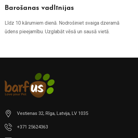
Barošanas vadlīnijas
Līdz 10 kārumiem dienā. Nodrošiniet svaiga dzeramā
ūdens pieejamību. Uzglabāt vēsā un sausā vietā.
Vestienas 32, Rīga, Latvija, LV 1035
+371 25624363