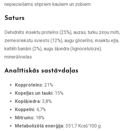
nepieciešams stipriem kauliem un zobiem.
Saturs
Dehidrēts insektu proteīns (25%), auzas, turku zirņu milti,
zemesriekstu sviests (12%), augu glicerīns, insektu eļļa,
kaltēti banāni (2%), augu šķiedra (lignoceluloze),
minerālvielas.
Analītiskās sastāvdaļas
Kopproteīns:
21%
Kopeļļas un tauki:
15%
Kopšķiedra:
3,8%
Koppelni:
4,7%
Mitrums:
18%
Metabolizētā enerģija:
351,7 Kcal/100 g