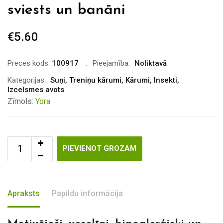
sviests un banāni
€
5.60
Preces kods:
100917
Pieejamība:
Noliktavā
Kategorijas:
Suņi
,
Treniņu kārumi
,
Kārumi
,
Insekti
,
Izcelsmes avots
Zīmols:
Yora
PIEVIENOT GROZAM
Apraksts
Papildu informācija