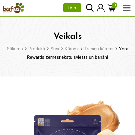
Pāriet
0
LV
▼
uz
saturu
Veikals
Sākums
Produkti
Suņi
Kārumi
Treniņu kārumi
Yora
Rewards zemesriekstu sviests un banāni