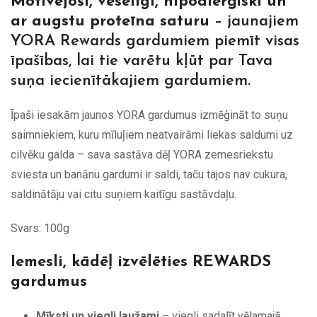
Motivējoši, veselīgi, hipoalerģiski un
ar augstu proteīna saturu
– jaunajiem
YORA Rewards gardumiem piemīt visas
īpašības, lai tie varētu kļūt par Tava
suņa iecienītākajiem gardumiem.
Īpaši iesakām jaunos YORA gardumus izmēģināt to suņu
saimniekiem, kuru mīluļiem neatvairāmi liekas saldumi uz
cilvēku galda – sava sastāva dēļ YORA zemesriekstu
sviesta un banānu gardumi ir saldi, taču tajos nav cukura,
saldinātāju vai citu suņiem kaitīgu sastāvdaļu.
Svars: 100g
Iemesli, kādēļ izvēlēties REWARDS
gardumus
Mīksti un viegli laužami
– viegli sadalīt vēlamajā