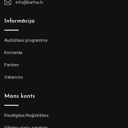
info@barfus.lv
Informācija
Audzētavu programma
Komanda
Partneri
Vakances
Mans konts
Pieslēgties/Reģistrēties
Vēlamo preču saraksts