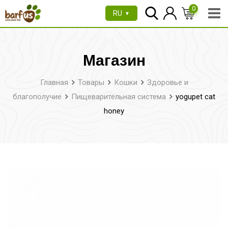
Перейти
0
RU
▼
к
содержимому
Магазин
Главная
Товары
Кошки
Здоровье и
благополучие
Пищеварительная система
yogupet cat
honey