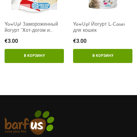
YowUp! Замороженный
YowUp! Йогурт L-Casei
йогурт “Xот-догом и
для кошек
сыром”
€
3.00
€
3.00
В КОРЗИНУ
В КОРЗИНУ