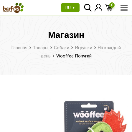
Перейти
0
RU
▼
к
содержимому
Магазин
Главная
Товары
Собаки
Игрушки
На каждый
день
Wooffee Попугай