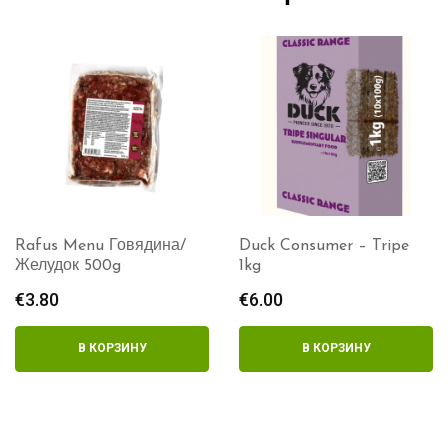
Duck Consumer – Tripe
Barfus Говядина с
1kg
желудком – крупного
помола
€
6.00
€
71.00
–
€
88.20
Диапазо
цен:
€71.00
В КОРЗИНУ
ВЫБЕРИТЕ ПАРАМЕТРЫ
–
€88.20