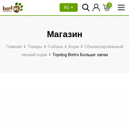
Перейти
0
RU
▼
к
содержимому
Магазин
Главная
Товары
Собаки
Корм
Сбалансированный
свежий корм
Topdog Bistro Больше запах