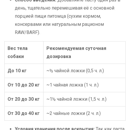
день, тщательно перемешивая её с основной
порцией пищи питомца (сухим кормом,
консервами или натуральным рационом
RAW/BARF).
Вес тела
Рекомендуемая суточная
собаки
дозировка
До 10 кг
~½ чайной ложки (0,5 ч. л.)
От 10 до 20 кг
~1 чайная ложка (1 ч. л.)
От 20 до 30 кг
~1½ чайной ложки (1,5 ч. л.)
От 30 до 40 кг
~2 чайные ложки (2 ч. л.)
Условия хранения после вскрытия:
Так как паста