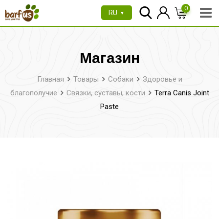
Перейти
0
RU
▼
к
содержимому
Магазин
Главная
Товары
Собаки
Здоровье и
благополучие
Связки, суставы, кости
Terra Canis Joint
Paste