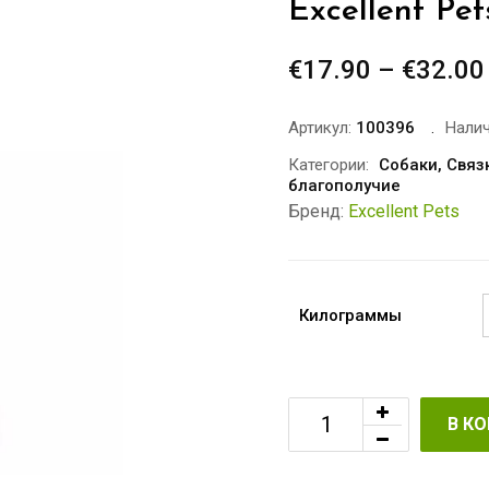
Excellent Pet
€
17.90
–
€
32.00
Артикул:
100396
Налич
Категории:
Собаки
,
Связ
благополучие
Бренд:
Excellent Pets
Килограммы
В К