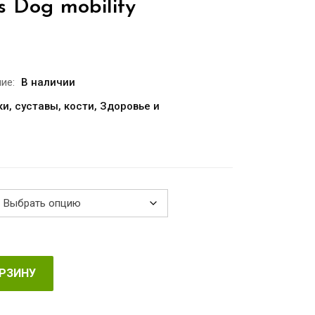
s Dog mobility
Диапазон
цен:
€17.90
ие:
В наличии
–
ки, суставы, кости
,
Здоровье и
€32.00
ОРЗИНУ