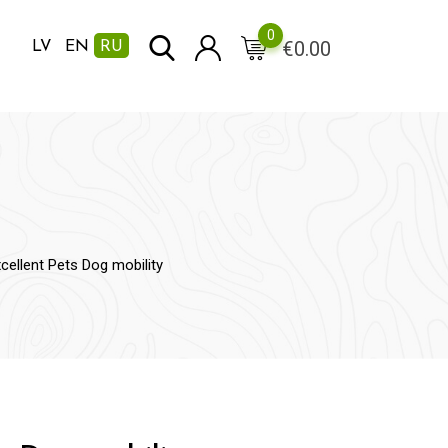
0
€
0.00
LV
EN
RU
cellent Pets Dog mobility