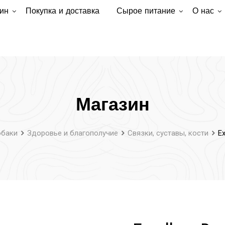
ин
Покупка и доставка
Сырое питание
О нас
Магазин
баки
Здоровье и благополучие
Связки, суставы, кости
Ex