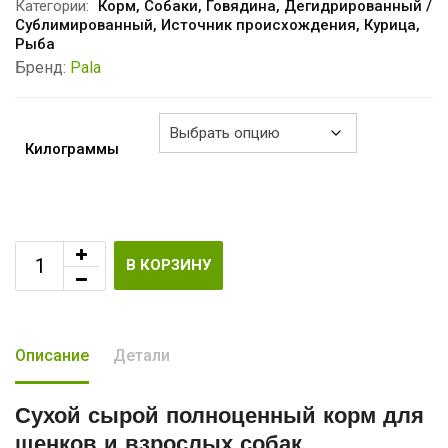
–
Категории:
Корм
,
Собаки
,
Говядина
,
Дегидрированный /
Сублимированный
,
Источник происхождения
,
Курица
,
€42.35
Рыба
Бренд:
Pala
Килограммы
В КОРЗИНУ
Описание
Детали
Сухой сырой полноценный корм
для
щенков и взрослых собак