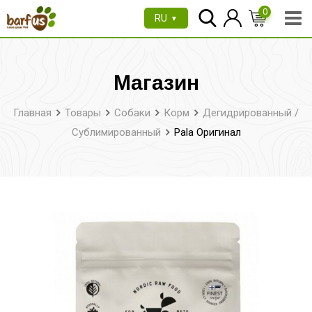
Перейти
0
RU
▼
к
содержимому
Магазин
Главная
Товары
Собаки
Корм
Дегидрированный /
Сублимированный
Pala Оригинал