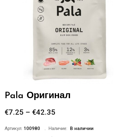
Pala Оригинал
€
7.25
–
€
42.35
Диапазон
цен:
€7.25
Артикул:
100980
Наличие:
В наличии