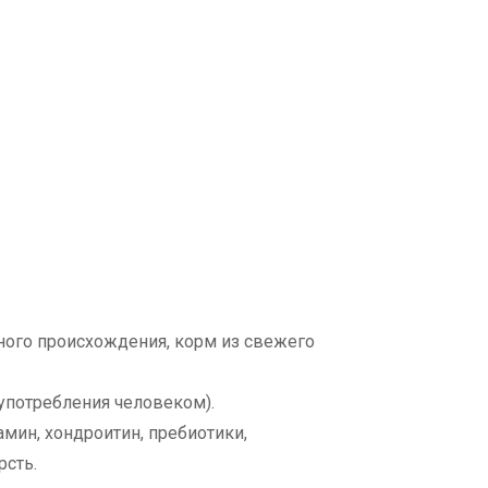
ого происхождения, корм из свежего
употребления человеком).
ин, хондроитин, пребиотики,
рсть.