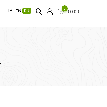
0
€
0.00
LV
EN
RU
e