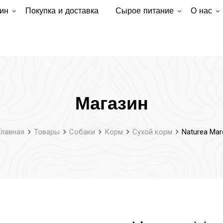
ин
Покупка и доставка
Сырое питание
О нас
Магазин
Главная
Товары
Собаки
Корм
Сухой корм
Naturea Mar