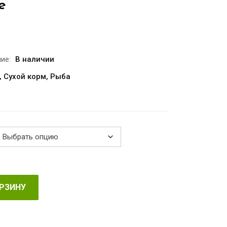
e
Диапазон
цен:
€19.00
ие:
В наличии
–
,
Сухой корм
,
Рыба
€92.00
ОРЗИНУ