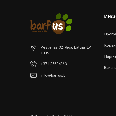
Инф
Прогр
Коман
Vestienas 32, Rīga, Latvija, LV
1035
Партн
+371 25624363
Вакан
info@barfus.lv