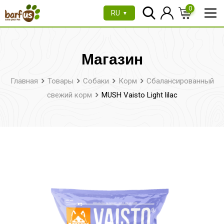
Перейти
0
RU
▼
к
содержимому
Магазин
Главная
Товары
Собаки
Корм
Сбалансированный
свежий корм
MUSH Vaisto Light lilac