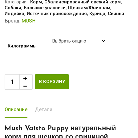
–
Категории:
Корм
,
Сбалансированный свежий корм
,
Собаки
,
Большие упаковки
,
Щенкам/Юниорам
,
€61.40
Индейка
,
Источник происхождения
,
Курица
,
Свинья
Бренд:
MUSH
Килограммы
В КОРЗИНУ
Описание
Детали
Mush Vaisto Puppy натуральный
корм для щенков
со свининой,