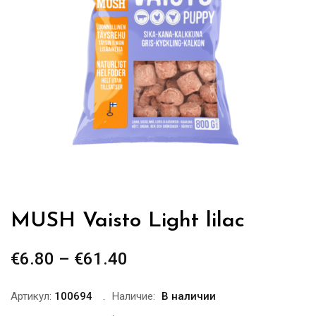
MUSH Vaisto Light lilac
€
6.80
–
€
61.40
Диапазон
цен:
€6.80
Артикул:
100694
Наличие:
В наличии