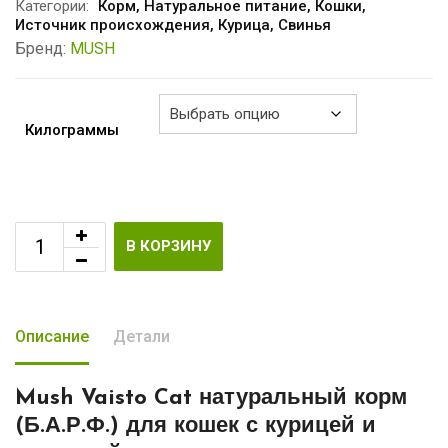
–
Категории:
Корм
,
Натуральное питание
,
Кошки
,
Источник происхождения
,
Курица
,
Свинья
€23.80
Бренд:
MUSH
Килограммы
В КОРЗИНУ
Описание
Детали
Mush Vaisto Cat натуральный корм
(Б.А.Р.Ф.) для кошек
с курицей и