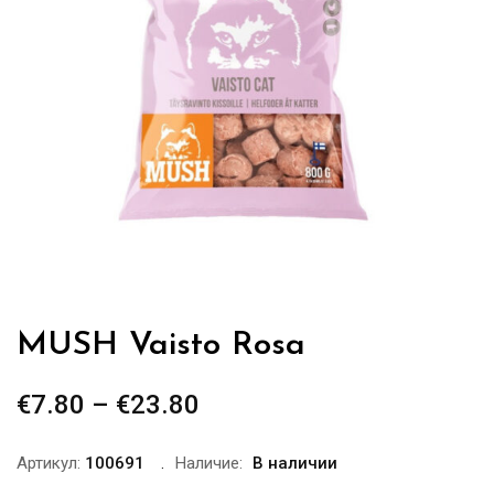
MUSH Vaisto Rosa
€
7.80
–
€
23.80
Диапазон
цен:
€7.80
Артикул:
100691
Наличие:
В наличии