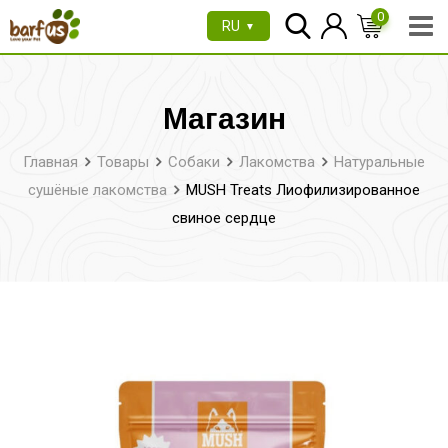
Перейти
0
RU
▼
к
содержимому
Магазин
Главная
Товары
Собаки
Лакомства
Натуральные
сушёные лакомства
MUSH Treats Лиофилизированное
свиное сердце