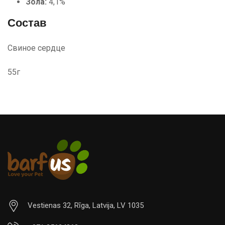
Зола:
4,1%
Состав
Свиное сердце
55г
Vestienas 32, Rīga, Latvija, LV 1035