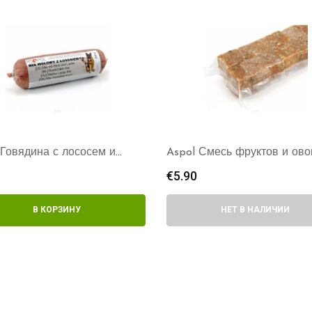
 Говядина с лососем и
Aspol Смесь фруктов и ов
ми 500г
экстра 1кг
€
5.90
В КОРЗИНУ
НЕТ В НАЛИЧИИ