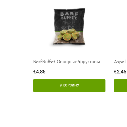
BarfBuffet Овощные/фруктовые
Aspol
бургеры
овоща
€
4.85
€
2.45
В КОРЗИНУ