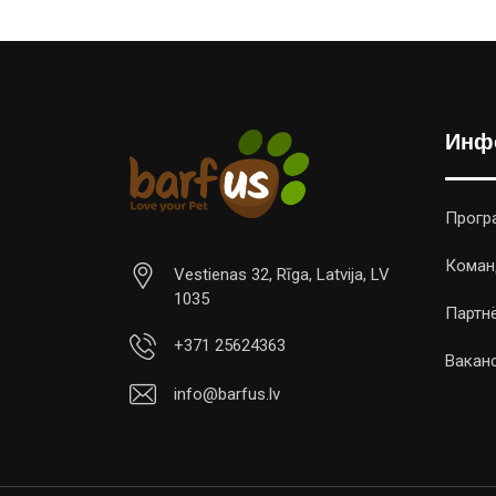
Инф
Прогр
Коман
Vestienas 32, Rīga, Latvija, LV
1035
Партн
+371 25624363
Вакан
info@barfus.lv