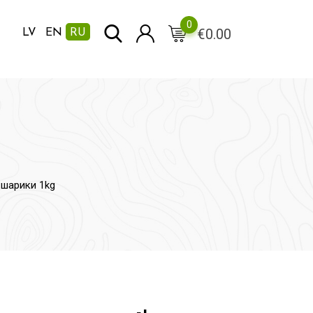
0
€
0.00
LV
EN
RU
шарики 1kg