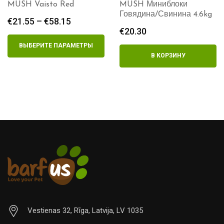
MUSH Vaisto Red
MUSH Миниблоки
Говядина/Свинина 4.6kg
€
21.55
–
€
58.15
Диапазон
€
20.30
цен:
€21.55
ВЫБЕРИТЕ ПАРАМЕТРЫ
–
В КОРЗИНУ
€58.15
Vestienas 32, Rīga, Latvija, LV 1035