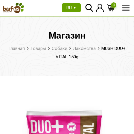
Перейти
0
RU
▼
к
содержимому
Магазин
Главная
Товары
Собаки
Лакомства
MUSH DUO+
VITAL 150g