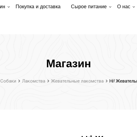
ин
Покупка и доставка
Сырое питание
О нас
Магазин
Собаки
Лакомства
Жевательные лакомства
Hi! Жевател