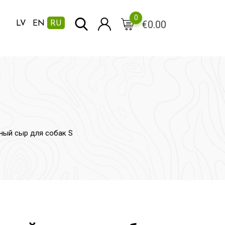
0
€
0.00
LV
EN
RU
ьный сыр для собак S