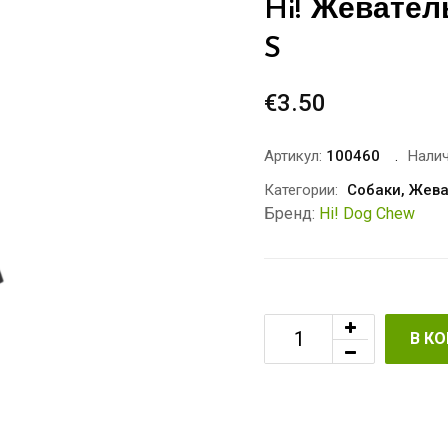
Hi! Жевате
S
€
3.50
Артикул:
100460
Налич
Категории:
Собаки
,
Жева
Бренд:
Hi! Dog Chew
В К