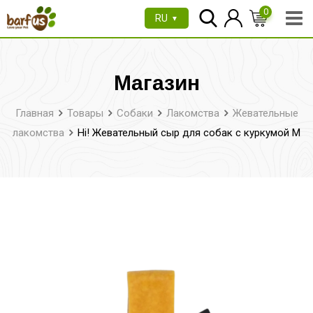
Перейти
0
RU
▼
к
содержимому
Магазин
Главная
Товары
Собаки
Лакомства
Жевательные
лакомства
Hi! Жевательный сыр для собак с куркумой M