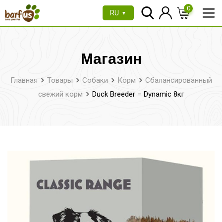
Перейти
0
RU
▼
к
содержимому
Магазин
Главная
Товары
Собаки
Корм
Сбалансированный
свежий корм
Duck Breeder – Dynamic 8кг