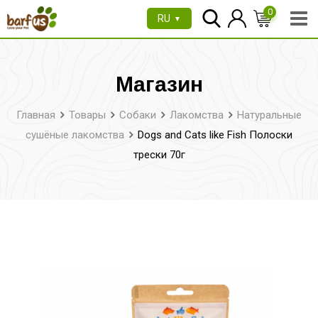
Перейти
0
RU
▼
к
содержимому
Магазин
Главная
Товары
Собаки
Лакомства
Натуральные
сушёные лакомства
Dogs and Cats like Fish Полоски
трески 70г