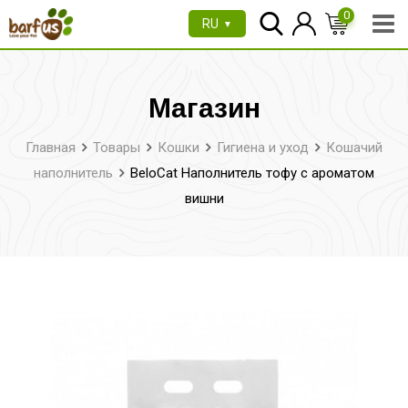
Перейти
0
RU
▼
к
содержимому
Магазин
Главная
Товары
Кошки
Гигиена и уход
Кошачий
наполнитель
BeloCat Наполнитель тофу с ароматом
вишни