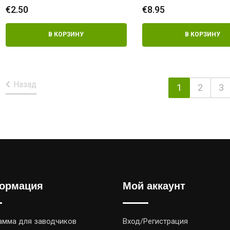
€
2.50
€
8.95
В КОРЗИНУ
В КОРЗИНУ
Назад
1
2
3
ормация
Мой аккаунт
амма для заводчиков
Вход/Регистрация