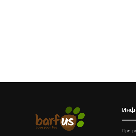
Инф
Прогр