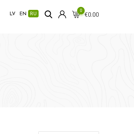
0
€
0.00
LV
EN
RU