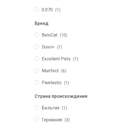
0.070
(1)
0.080
(1)
Бренд
2.5
(9)
BeloCat
(10)
Duvo+
(1)
Excellent Pets
(1)
Murrfect
(6)
Pawtastic
(1)
Purus Pet
(6)
Страна происхождения
QChefs
(3)
Бельгия
(1)
Zooro
(2)
Германия
(3)