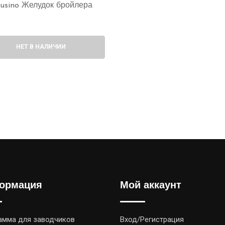
usino Желудок бройлера
НЕТ В НАЛИЧИИ
ормация
Мой аккаунт
амма для заводчиков
Вход/Регистрация