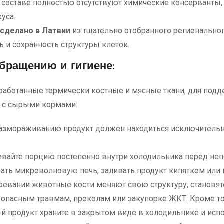
 составе полностью отсутствуют химические консерванты, 
уса.
сделано в Латвии
из тщательно отобранного региональног
 и сохранность структуры клеток.
бращению и гигиене:
работанные термически костные и мясные ткани, для под
ы с сырыми кормами:
азмораживанию продукт должен находиться исключительн
вайте порцию постепенно внутри холодильника перед не
ать микроволновую печь, заливать продукт кипятком или 
гревании животные кости меняют свою структуру, становя
к опасным травмам, проколам или закупорке ЖКТ. Кроме т
продукт храните в закрытом виде в холодильнике и испо