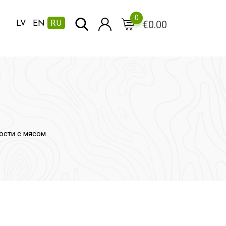
0
€
0.00
LV
EN
RU
кости с мясом