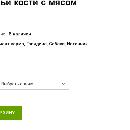
чьи кости с мясом
апазон
н:
.00
ие:
В наличии
иент корма
,
Говядина
,
Собаки
,
Источник
.40
ОРЗИНУ