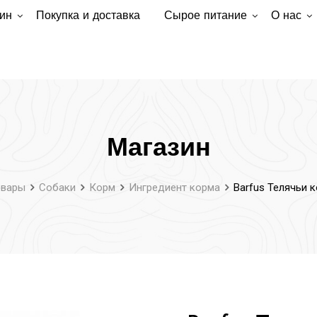
ин
Покупка и доставка
Сырое питание
О нас
Магазин
овары
Собаки
Корм
Ингредиент корма
Barfus Телячьи 