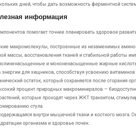
кольких дней, чтобы дать возможность ферментной систем
олезная информация
мпонентов помогает точнее планировать здоровое развит
кие макромолекулы, построенные из незаменимых аминок
й массы, восстановления тканей и стабильной работы им
олиненасыщенные и мононенасыщенные жирные кислоты, 
 энергии для хищников, способствуя усвоению витаминов
нический остаток, который сохраняется после сгорания ор
ысокий процент природных макроминералов — биодоступно
астений, которые проходят через ЖКТ транзитом, стимули
рмированию стула.
 содержащаяся внутри мышечной ткани и костного мозга. 
ратации организма и здоровье почек.