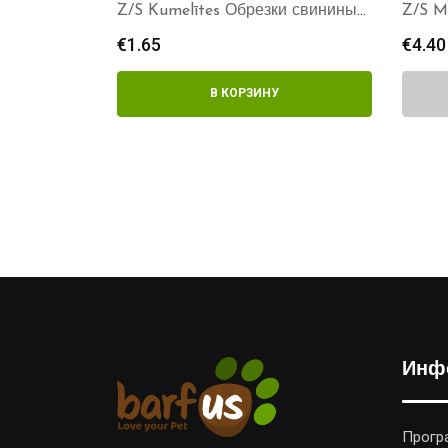
Z/S Kumelītes Обрезки свинины
Z/S M
1кг
€
1.65
€
4.40
В КОРЗИНУ
Инф
Прогр