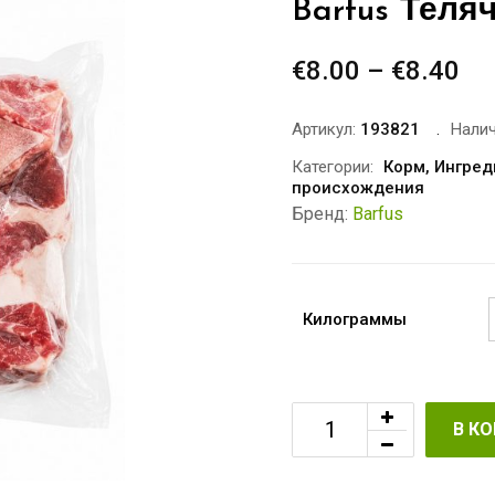
Barfus Теля
€
8.00
–
€
8.40
Ди
це
€8
Артикул:
193821
Налич
–
Категории:
Корм
,
Ингред
происхождения
€8
Бренд:
Barfus
Килограммы
В К