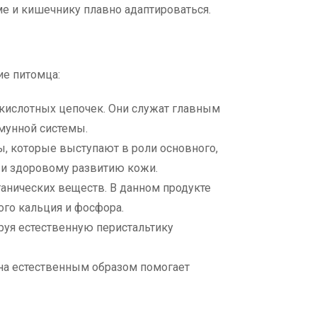
е и кишечнику плавно адаптироваться.
ие питомца:
ислотных цепочек. Они служат главным
мунной системы.
которые выступают в роли основного,
 и здоровому развитию кожи.
ганических веществ. В данном продукте
го кальция и фосфора.
руя естественную перистальтику
Она естественным образом помогает