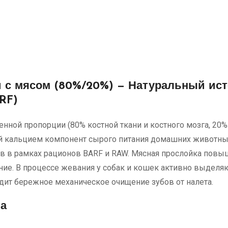
 с мясом (80%/20%) — Натуральный ист
RF)
енной пропорции (80% костной ткани и костного мозга, 2
 кальцием компонент сырого питания домашних животных
в в рамках рационов BARF и RAW. Мясная прослойка повы
ание. В процессе жевания у собак и кошек активно выдел
ит бережное механическое очищение зубов от налета.
ва