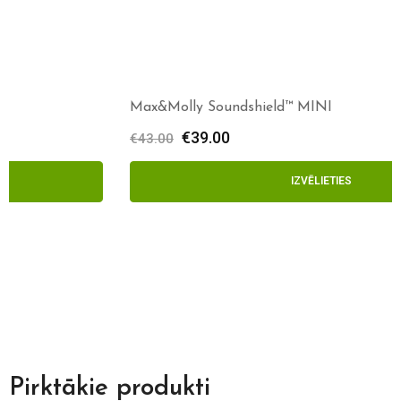
Max&Molly Soundshield™ MINI
€
39.00
€
43.00
IZVĒLIETIES
Pirktākie produkti