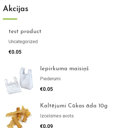
Akcijas
test product
Uncategorized
€
0.05
Iepirkuma maisiņš
Piederumi
€
0.05
Kaltējumi Cūkas āda 10g
Izcelsmes avots
€
0.09