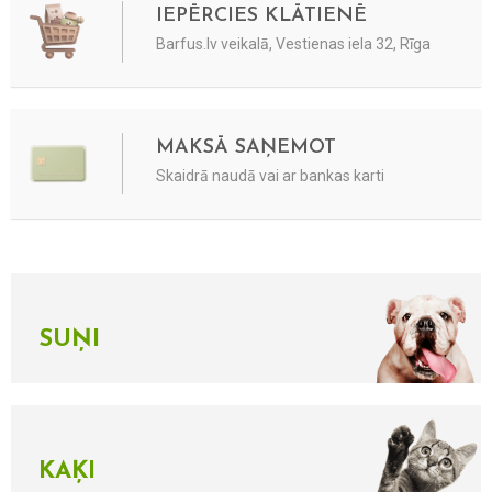
IEPĒRCIES KLĀTIENĒ
Barfus.lv veikalā, Vestienas iela 32, Rīga
MAKSĀ SAŅEMOT
Skaidrā naudā vai ar bankas karti
SUŅI
KAĶI