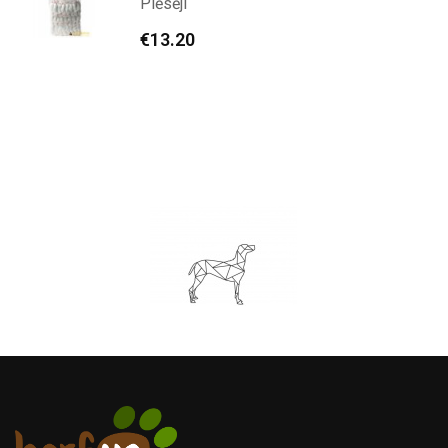
Plēsēji
€
13.20