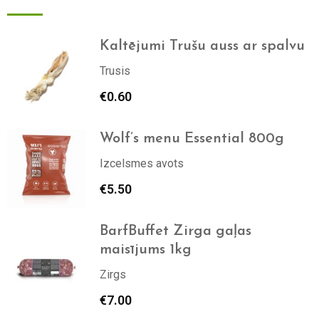
Kaltējumi Trušu auss ar spalvu
Trusis
€
0.60
Wolf’s menu Essential 800g
Izcelsmes avots
€
5.50
BarfBuffet Zirga gaļas
maisījums 1kg
Zirgs
€
7.00