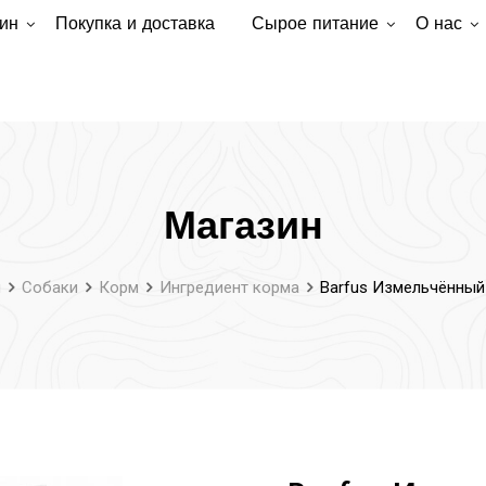
ин
Покупка и доставка
Сырое питание
О нас
Магазин
ы
Собаки
Корм
Ингредиент корма
Barfus Измельчённый