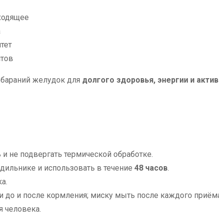
ходящее
а
тет
стов
 бараний желудок для
долгого здоровья, энергии и акти
и не подвергать термической обработке.
дильнике и использовать в течение
48 часов
.
а.
и до и после кормления; миску мыть после каждого приём
я человека.