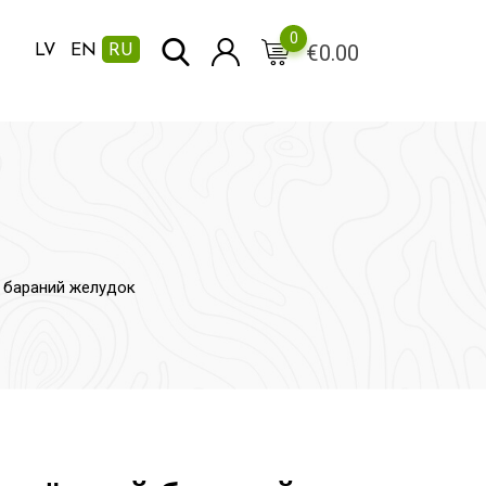
0
€
0.00
LV
EN
RU
 бараний желудок