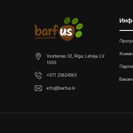
Инф
Прогр
Коман
Vestienas 32, Rīga, Latvija, LV
1035
Партн
+371 25624363
Вакан
info@barfus.lv