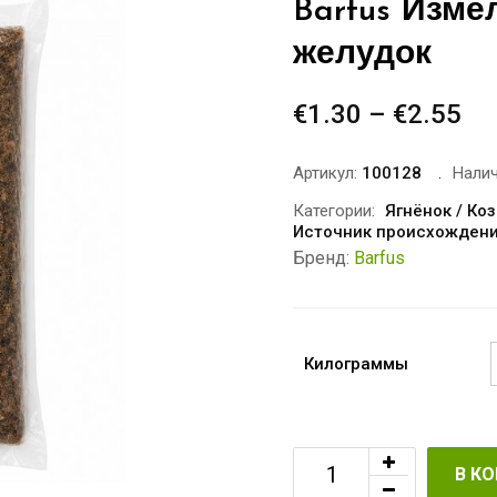
Barfus Изм
желудок
€
1.30
–
€
2.55
Ди
це
€1
Артикул:
100128
Налич
–
Категории:
Ягнёнок / Ко
Источник происхожден
€2
Бренд:
Barfus
Килограммы
В К