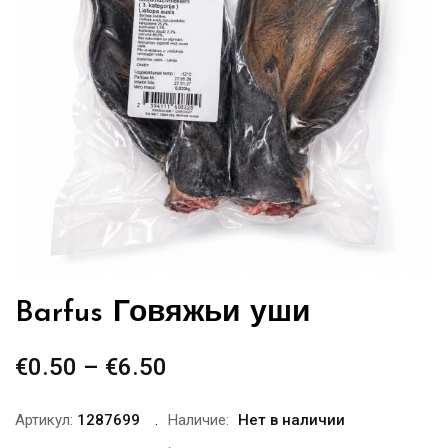
Barfus Говяжьи уши
€
0.50
–
€
6.50
Диапазон
цен:
€0.50
Артикул:
1287699
Наличие:
Нет в наличии