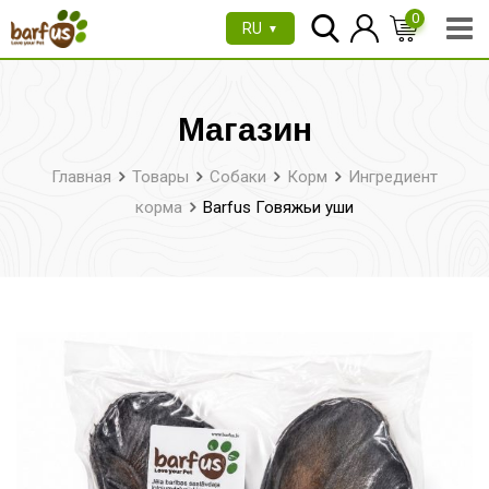
Перейти
0
RU
▼
к
содержимому
Магазин
Главная
Товары
Собаки
Корм
Ингредиент
корма
Barfus Говяжьи уши