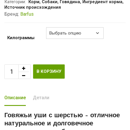
–
Категории:
Корм
,
Собаки
,
Говядина
,
Ингредиент корма
,
Источник происхождения
€6.50
Бренд:
Barfus
Килограммы
В КОРЗИНУ
Описание
Детали
Говяжьи уши с шерстью
– отличное
натуральное и долговечное