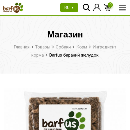
Перейти
0
RU
▼
к
содержимому
Магазин
Главная
Товары
Собаки
Корм
Ингредиент
корма
Barfus бараний желудок