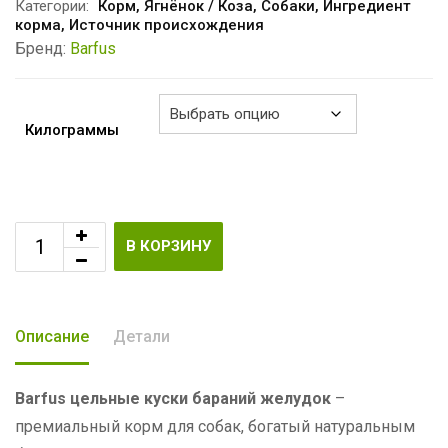
–
Категории:
Корм
,
Ягнёнок / Коза
,
Собаки
,
Ингредиент
корма
,
Источник происхождения
€3.00
Бренд:
Barfus
Килограммы
В КОРЗИНУ
Описание
Детали
Barfus цельные куски бараний желудок
–
премиальный корм для собак, богатый натуральным