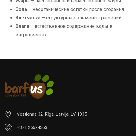
Жиры
– насыщенные и ненасыщенные жиры.
Зола
– неорганические остатки после сгорания.
Клетчатка
– структурные элементы растений.
Влага
– естественное содержание воды в
ингредиентах.
Vestienas 32, Rīga, Latvija, LV 1035
+371 25624363