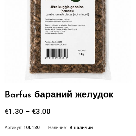
Barfus бараний желудок
€
1.30
–
€
3.00
Диапазон
цен:
€1.30
Артикул:
100130
Наличие:
В наличии