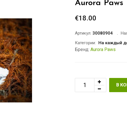
Aurora Paws 
€
18.00
Артикул:
30080904
На
Категории:
На каждый д
Бренд:
Aurora Paws
В К