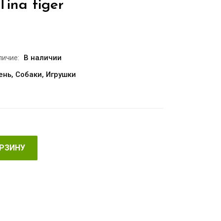
Tina tiger
личие:
В наличии
ень
,
Собаки
,
Игрушки
ОРЗИНУ