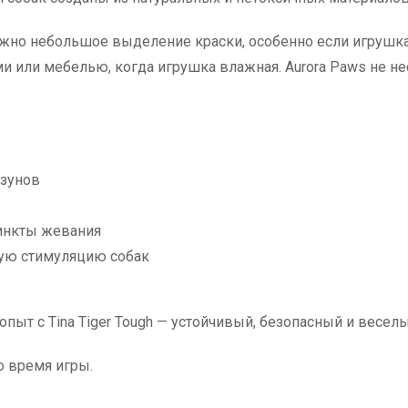
жно небольшое выделение краски, особенно если игрушк
ми или мебелью, когда игрушка влажная. Aurora Paws не н
ызунов
инкты жевания
ую стимуляцию собак
пыт с Tina Tiger Tough — устойчивый, безопасный и весел
о время игры.