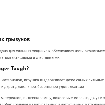
х грызунов
создана для сильных хищников, обеспечивая часы экологиче
аваться активными и счастливыми.
iger Tough?
х материалов, игрушка выдерживает даже самых сильных 
и дарит длительное, безопасное удовольствие.
 материалов, включая замшу, кокосовые волокна, джут и
 собак созданы из натуральных и нетоксичных материалов