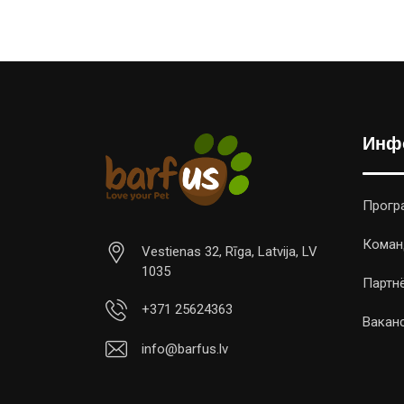
Инф
Прогр
Коман
Vestienas 32, Rīga, Latvija, LV
1035
Партн
+371 25624363
Вакан
info@barfus.lv