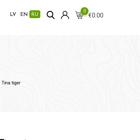
0
€
0.00
LV
EN
RU
Tina tiger