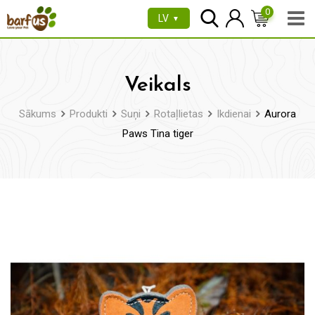
Pāriet
0
LV
▼
uz
saturu
Veikals
Sākums
Produkti
Suņi
Rotaļlietas
Ikdienai
Aurora
Paws Tina tiger