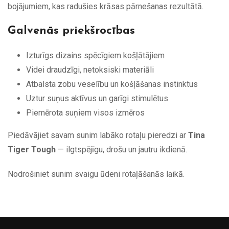
bojājumiem, kas radušies krāsas pārnešanas rezultātā.
Galvenās priekšrocības
Izturīgs dizains spēcīgiem košļātājiem
Videi draudzīgi, netoksiski materiāli
Atbalsta zobu veselību un košļāšanas instinktus
Uztur suņus aktīvus un garīgi stimulētus
Piemērota suņiem visos izmēros
Piedāvājiet savam sunim labāko rotaļu pieredzi ar
Tina
Tiger Tough
— ilgtspējīgu, drošu un jautru ikdienā.
Nodrošiniet sunim svaigu ūdeni rotaļāšanās laikā.