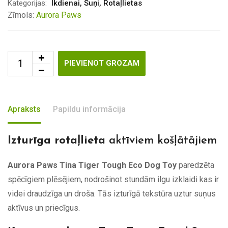
Kategorijas:
Ikdienai
,
Suņi
,
Rotaļlietas
Zīmols:
Aurora Paws
PIEVIENOT GROZAM
Apraksts
Papildu informācija
Izturīga rotaļlieta
aktīviem košļātājiem
Aurora Paws Tina Tiger Tough Eco Dog Toy
paredzēta
spēcīgiem plēsējiem, nodrošinot stundām ilgu izklaidi kas ir
videi draudzīga un droša. Tās izturīgā tekstūra uztur suņus
aktīvus un priecīgus.