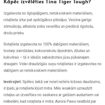
Kāpēc izvēlēties Tina Tiger Tough?
Izgatavota no ilgtspējīgiem, netoksiskiem materiāliem,
rotaļlieta iztur pat spēcīgākos plēsējus. Veicina garīgo
stimulāciju, atbalsta zobu veselību un piedāvā ilgstošu,
drošu prieku.
Rotaļlieta izgatavota no 100% dabīgiem materiāliem,
tostarp zamšādas, kokosriekstu šķiedrām, džutas un
kokvilnas – tā ir ideāls sabiedrotais jūsu pūkainajam
draugam. Videi draudzīgās suņu rotaļlietas ir izgatavotas no
dabīgiem un netoksiskiem materiāliem.
Ievērojiet:
Spēles laikā var noiet neliels krāsas daudzums,
it īpaši, ja rotaļlieta kļūst mitra. Mēs iesakām uzraudzīt
rotaļas un izvairīties no saskares ar gaišiem audumiem vai
mēbelēm, kad rotaļlieta ir mitra. Aurora Paws neatbild par