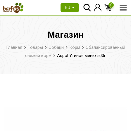
Перейти
0
RU
▼
к
содержимому
Магазин
Главная
Товары
Собаки
Корм
Сбалансированный
свежий корм
Aspol Утиное меню 500г