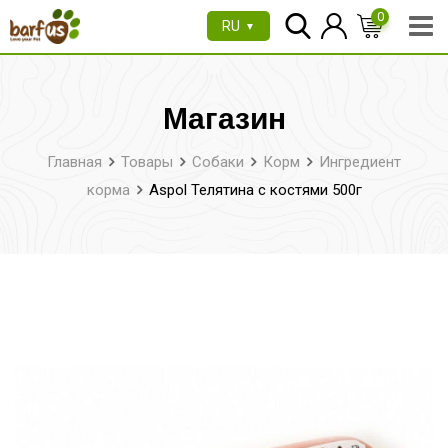
Перейти
0
RU
▼
к
содержимому
Магазин
Главная
Товары
Собаки
Корм
Ингредиент
корма
Aspol Телятина с костями 500г