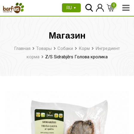
Перейти
0
RU
▼
к
содержимому
Магазин
Главная
Товары
Собаки
Корм
Ингредиент
корма
Z/S Sidrabjērs Голова кролика