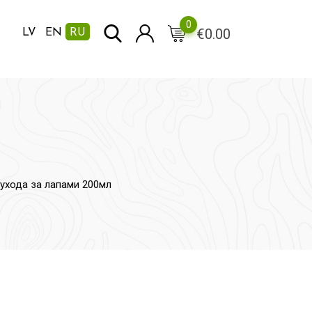
0
€
0.00
LV
EN
RU
 ухода за лапами 200мл