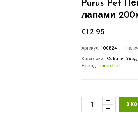
Purus Pet П
лапами 200
€
12.95
Артикул:
100824
Налич
Категории:
Собаки
,
Уход
Бренд:
Purus Pet
В К