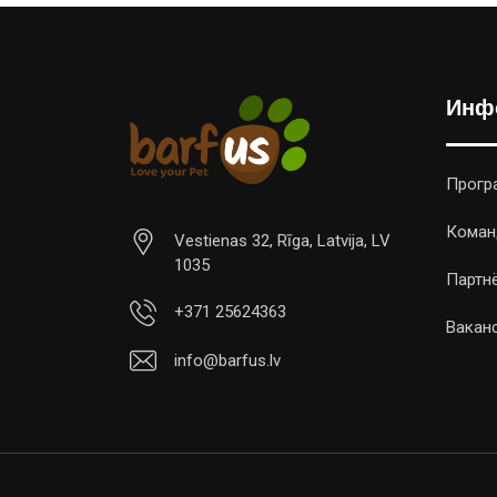
Инф
Прогр
Коман
Vestienas 32, Rīga, Latvija, LV
1035
Партн
+371 25624363
Вакан
info@barfus.lv