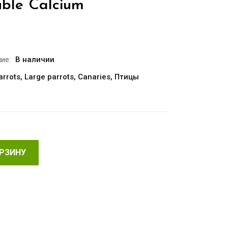
uble Calcium
ие:
В наличии
arrots
,
Large parrots
,
Canaries
,
Птицы
ОРЗИНУ