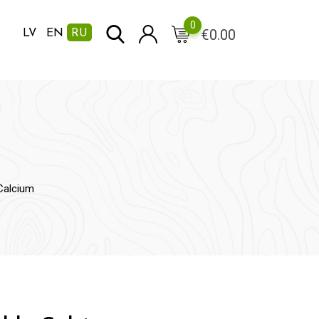
0
€
0.00
LV
EN
RU
 Calcium