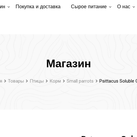
ин
Покупка и доставка
Сырое питание
О нас
Магазин
я
Товары
Птицы
Корм
Small parrots
Psittacus Soluble