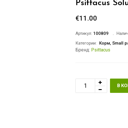
Psittacus Sol
€
11.00
Артикул:
100809
Налич
Категории:
Корм
,
Small p
Бренд:
Psittacus
В К