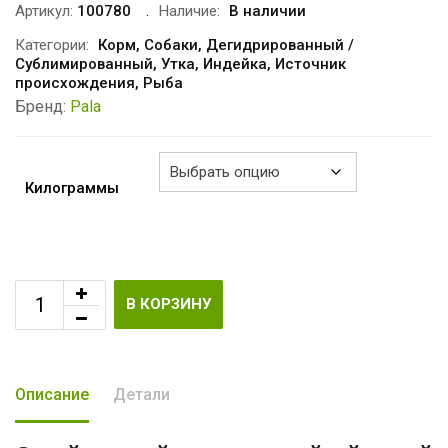
€7.25
Артикул:
100780
Наличие:
В наличии
–
Категории:
Корм
,
Собаки
,
Дегидрированный /
Сублимированный
,
Утка
,
Индейка
,
Источник
€42.35
происхождения
,
Рыба
Бренд:
Pala
Килограммы
В КОРЗИНУ
Описание
Детали