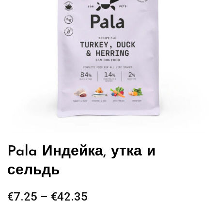
Pala Индейка, утка и
сельдь
€
7.25
–
€
42.35
Диапазон
цен: