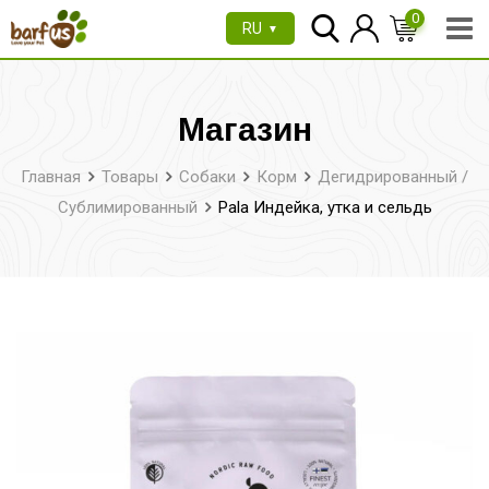
Перейти
0
RU
▼
к
содержимому
Магазин
Главная
Товары
Собаки
Корм
Дегидрированный /
Сублимированный
Pala Индейка, утка и сельдь