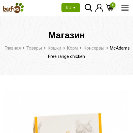
Перейти
0
RU
▼
к
содержимому
Магазин
Главная
Товары
Кошки
Корм
Консервы
McAdams
Free range chicken