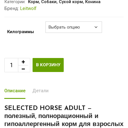
–
Категории:
Корм
,
Собаки
,
Сухой корм
,
Конина
€27.50
Бренд:
Leitwolf
Килограммы
В КОРЗИНУ
Описание
Детали
SELECTED HORSE ADULT
—
полезный, полнорационный и
гипоаллергенный корм для взрослых