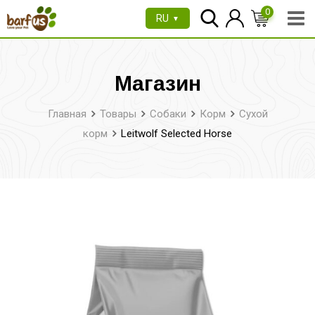
Перейти
0
RU
▼
к
содержимому
Магазин
Главная
Товары
Собаки
Корм
Сухой
корм
Leitwolf Selected Horse