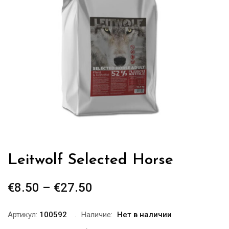
Leitwolf Selected Horse
€
8.50
–
€
27.50
Диапазон
цен:
€8.50
Артикул:
100592
Наличие:
Нет в наличии