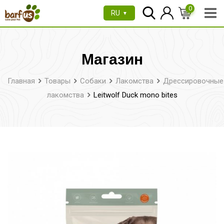
Перейти
0
RU
▼
к
содержимому
Магазин
Главная
Товары
Собаки
Лакомства
Дрессировочные
лакомства
Leitwolf Duck mono bites