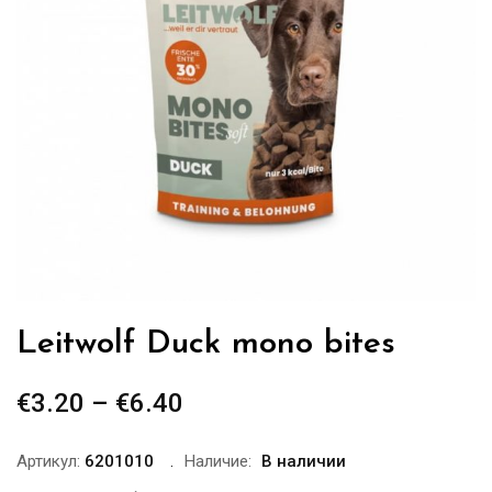
Leitwolf Duck mono bites
€
3.20
–
€
6.40
Диапазон
цен:
€3.20
Артикул:
6201010
Наличие:
В наличии