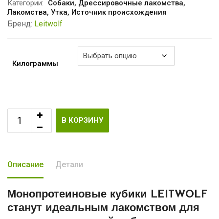
–
Категории:
Собаки
,
Дрессировочные лакомства
,
Лакомства
,
Утка
,
Источник происхождения
€6.40
Бренд:
Leitwolf
Килограммы
В КОРЗИНУ
Описание
Детали
Монопротеиновые кубики LEITWOLF
станут идеальным лакомством для