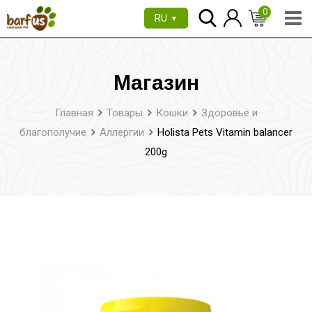
Перейти
0
RU
▼
к
содержимому
Магазин
Главная
Товары
Кошки
Здоровье и
благополучие
Аллергии
Holista Pets Vitamin balancer
200g