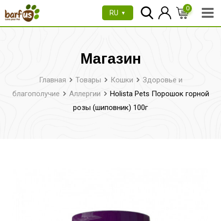
Перейти
0
RU
▼
к
содержимому
Магазин
Главная
Товары
Кошки
Здоровье и
благополучие
Аллергии
Holista Pets Порошок горной
розы (шиповник) 100г