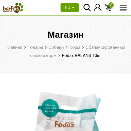
Перейти
0
RU
▼
к
содержимому
Магазин
Главная
Товары
Собаки
Корм
Сбалансированный
свежий корм
Fodax BALANS 10кг