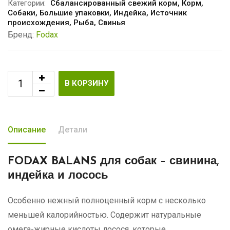
Категории:
Сбалансированный свежий корм
,
Корм
,
Собаки
,
Большие упаковки
,
Индейка
,
Источник
происхождения
,
Рыба
,
Свинья
Бренд:
Fodax
В КОРЗИНУ
Описание
Детали
FODAX BALANS для собак
– свинина,
индейка и лосось
Особенно нежный полноценный корм с несколько
меньшей калорийностью. Содержит натуральные
омега-жирные кислоты лосося, которые